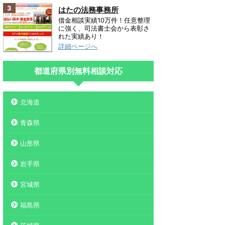
3
はたの法務事務所
借金相談実績10万件！任意整理
に強く、司法書士会から表彰さ
れた実績あり！
詳細ページへ
都道府県別無料相談対応
北海道
青森県
山形県
岩手県
宮城県
福島県