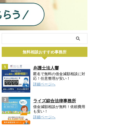
無料相談おすすめ事務所
1
弁護士法人響
匿名で無料の借金減額相談に対
応！任意整理が安い！
詳細ページへ
2
ライズ綜合法律事務所
借金減額相談が無料！依頼費用
も安い！
詳細ページへ