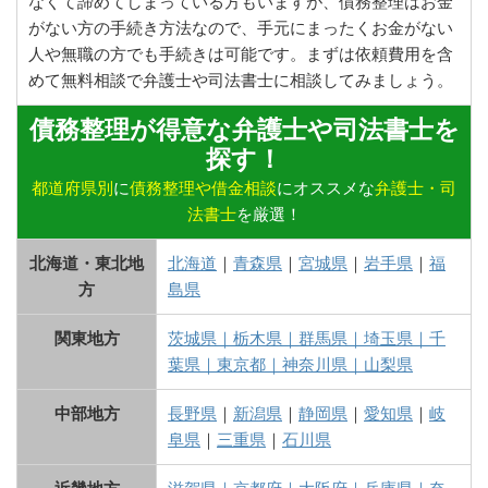
なくて諦めてしまっている方もいますが、債務整理はお金
がない方の手続き方法なので、手元にまったくお金がない
人や無職の方でも手続きは可能です。まずは依頼費用を含
めて無料相談で弁護士や司法書士に相談してみましょう。
債務整理が得意な弁護士や司法書士を
探す！
都道府県別
に
債務整理や借金相談
にオススメな
弁護士・司
法書士
を厳選！
北海道・東北地
北海道
｜
青森県
｜
宮城県
｜
岩手県
｜
福
方
島県
関東地方
茨城県
｜
栃木県
｜
群馬県
｜
埼玉県
｜
千
葉県
｜
東京都
｜
神奈川県
｜
山梨県
中部地方
長野県
｜
新潟県
｜
静岡県
｜
愛知県
｜
岐
阜県
｜
三重県
｜
石川県