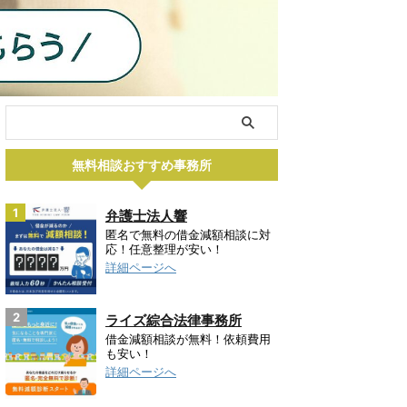
無料相談おすすめ事務所
1
弁護士法人響
匿名で無料の借金減額相談に対
応！任意整理が安い！
詳細ページへ
2
ライズ綜合法律事務所
借金減額相談が無料！依頼費用
も安い！
詳細ページへ