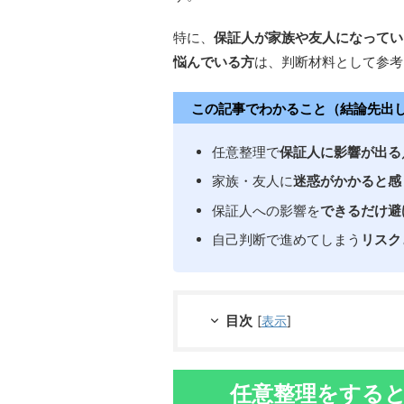
特に、
保証人が家族や友人になってい
悩んでいる方
は、判断材料として参考
この記事でわかること（結論先出
任意整理で
保証人に影響が出る
家族・友人に
迷惑がかかると感
保証人への影響を
できるだけ避
自己判断で進めてしまう
リスク
目次
[
表示
]
任意整理をする