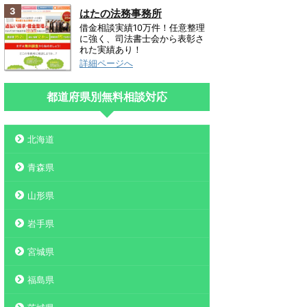
3
はたの法務事務所
借金相談実績10万件！任意整理
に強く、司法書士会から表彰さ
れた実績あり！
詳細ページへ
都道府県別無料相談対応
北海道
青森県
山形県
岩手県
宮城県
福島県