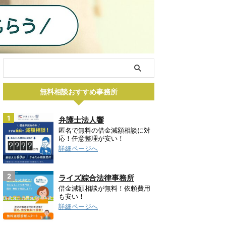
無料相談おすすめ事務所
1
弁護士法人響
匿名で無料の借金減額相談に対
応！任意整理が安い！
詳細ページへ
2
ライズ綜合法律事務所
借金減額相談が無料！依頼費用
も安い！
詳細ページへ