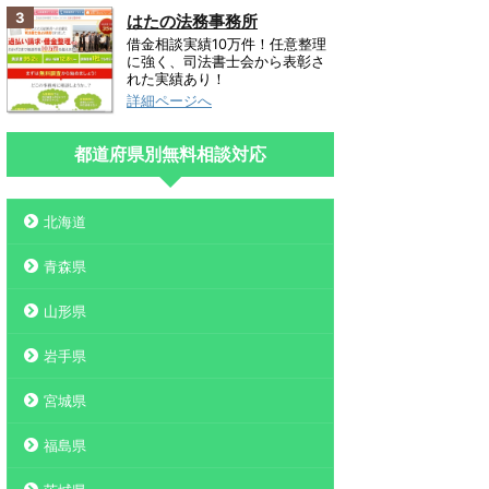
3
はたの法務事務所
借金相談実績10万件！任意整理
に強く、司法書士会から表彰さ
れた実績あり！
詳細ページへ
都道府県別無料相談対応
北海道
青森県
山形県
岩手県
宮城県
福島県