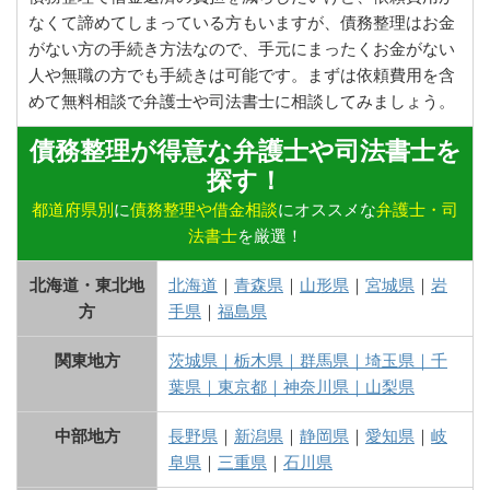
なくて諦めてしまっている方もいますが、債務整理はお金
がない方の手続き方法なので、手元にまったくお金がない
人や無職の方でも手続きは可能です。まずは依頼費用を含
めて無料相談で弁護士や司法書士に相談してみましょう。
債務整理が得意な弁護士や司法書士を
探す！
都道府県別
に
債務整理や借金相談
にオススメな
弁護士・司
法書士
を厳選！
北海道・東北地
北海道
｜
青森県
｜
山形県
｜
宮城県
｜
岩
方
手県
｜
福島県
関東地方
茨城県
｜
栃木県
｜
群馬県
｜
埼玉県
｜
千
葉県
｜
東京都
｜
神奈川県
｜
山梨県
中部地方
長野県
｜
新潟県
｜
静岡県
｜
愛知県
｜
岐
阜県
｜
三重県
｜
石川県