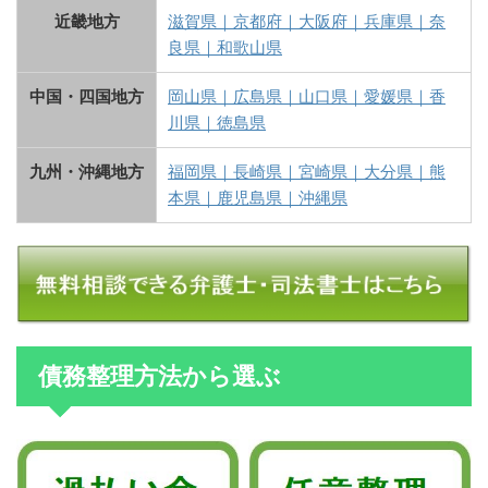
近畿地方
滋賀県
｜
京都府
｜
大阪府
｜
兵庫県
｜
奈
良県
｜
和歌山県
中国・四国地方
岡山県
｜
広島県
｜
山口県
｜
愛媛県
｜
香
川県
｜
徳島県
九州・沖縄地方
福岡県
｜
長崎県
｜
宮崎県
｜
大分県
｜
熊
本県
｜
鹿児島県
｜
沖縄県
債務整理方法から選ぶ