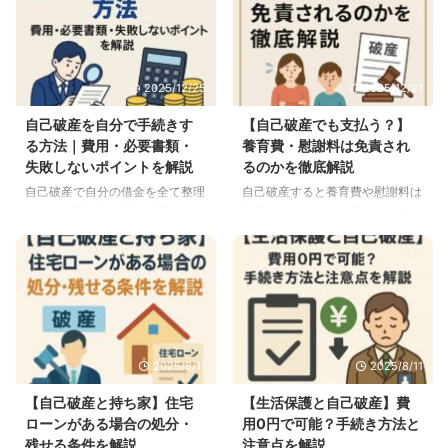
2025/12/25
2025/12/21
自己破産を自分で手続きす
【自己破産でも支払う？】
る方法｜費用・必要書類・
養育費・慰謝料は免責され
失敗しないポイントを解説
るのかを徹底解説
自己破産で自分の借金を全て整理
自己破産すると養育費や慰謝料は
したいと思う方は多いと思います
免責されるかどうか気になってい
が、弁護士に手続きを依頼する費
る人も多いのではないでしょう
用がないので、自分で自己破産手
か。 元夫が自己破産してしまっ
続きすることはできないかと思っ
てそれが養育費や慰謝料に影響す
ている方も少なくないです。 そ
るのではないかと思う元妻も多い
こで自己破産を自分で手続する方
です。 実際に近年は離婚する人
法について解説しようと思いま
が多く、その際に相手の夫に養育
す。 また自分で自己破産手続き
費や慰謝料がどうなるのか不安に
2025/8/11
2025/8/11
をする場合のメリットやデメリッ
感じるのは無理のない話しです。
トについてもわかりやすく解説し
また夫からしたら自己破産するこ
【自己破産と持ち家】住宅
【生活保護と自己破産】費
ています。 自分で自己破産手続
とによって養育費や慰謝料が免責
ローンがある場合の処分・
用0円で可能？手続き方法と
きをするメリットとは 自分で自
されるのかどうか知りたいという
残せる条件を解説
注意点を解説