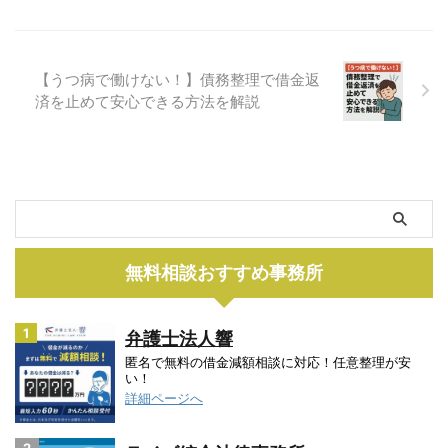
その一つとして自己破産すること
関して、自己破産をはじめて利用
によって、現在の仕事に影響が出
する人でもわかりやすいように解
るかもしれないというデメリット
説しようと思います。 自己破産
があります。 自己破産手続きを
の同時廃止になる確率とは 自己
【うつ病で働けない！】債務整理で借金返
すると破産状態になるために、そ
破産の同時廃止は、これといった
済を止めて安心できる方法を解説
のことによってデメリットが生じ
大きな財産がなく、自己破産の手
ます。自己破産を検討しているな
続き費用を払うのが困難な人が利
ら仕事のへの影響について事前に
用する手続き方法になります。
確認しておきましょう。 自己破
自己破産すると破産管財人が資産
...
...
無料相談おすすめ事務所
1
弁護士法人響
匿名で無料の借金減額相談に対応！任意整理が安
い！
詳細ページへ
2