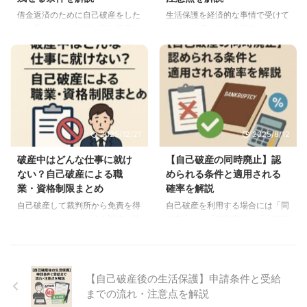
己破産手続きをする最大のメリッ
人も多いです。 では自己破産で
借金返済のために自己破産をした
生活保護を経済的な事情で受けて
トは弁護士や司法書士への依頼費
の養育費や慰謝料の扱いはどのう
いと思っていても持ち家や資産が
いる人が増えている現在では、そ
用を節約することができるという
なっているのでしょうか？ 自己
ある場合にはどうなるのか気にな
ういった場合にも自己破産ができ
ことです。 自己破産するという
破産しても養育費や慰謝料は免責
っている人もいるのではないでし
るのかどうか気になっている人も
こ ...
...
ょうか。 自己破産すると持ち家
多いのではないでしょうか。 生
はもちろんですが、住宅ローンを
活保護を受給している人にはお金
払っている状況の家も差し押さえ
についてはいくつかの制限があっ
対象になってしまうので、住む家
たりするので、そういった状況の
を失ってしまう可能性が高いで
中で自己破産することができるの
2025/12/21
2025/8/12
す。 自己破産を利用する場合に
か疑問に感じている人も多いので
持ち家にどのような影響があり、
はないでしょうか。 ここでは生
破産中はどんな仕事に就け
【自己破産の同時廃止】認
どうすれば持ち家への影響を軽減
活保護受給者の自己破産について
ない？自己破産による職
められる条件と適用される
できるのか解説します。 自己破
解説していこうと思います。 生
業・資格制限まとめ
確率を解説
産すると持ち家を残せない 自己
活保護受給者は借金返済が難しい
自己破産して裁判所から免責を得
自己破産を利用する場合には「同
破産すると持ち家を含めた高額資
生活保護受給者が借金をすると、
ることができれば、借金返済の義
時廃止」と「管財事件」「少額管
産を没収されてしまうので、持ち
そもそも借金返済が難しいことに
務がなくなるので、借金額が多い
財事件」という手続き方法があり
家を残せないです。 自己破産は
なるんですよね。 理由は簡単 ...
方からすると自己破産は非常に魅
ます。 その中で「同時廃止」と
裁 ...
力的な手続き方法です。 ただ自
はどのような自己破産手続きの方
己破産は強力な債務整理方法とい
法なのでしょうか？ 自己破産を
【自己破産後の生活保護】申請条件と受給
うこともあり、それに関連したデ
利用する中で同時廃止を利用する
までの流れ・注意点を解説
メリットもいくつかあります。
人も多いので、まずは同時廃止に