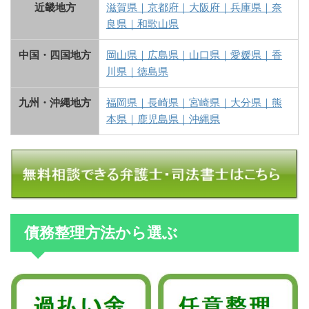
近畿地方
滋賀県
｜
京都府
｜
大阪府
｜
兵庫県
｜
奈
良県
｜
和歌山県
中国・四国地方
岡山県
｜
広島県
｜
山口県
｜
愛媛県
｜
香
川県
｜
徳島県
九州・沖縄地方
福岡県
｜
長崎県
｜
宮崎県
｜
大分県
｜
熊
本県
｜
鹿児島県
｜
沖縄県
債務整理方法から選ぶ