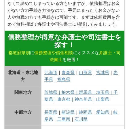
なくて諦めてしまっている方もいますが、債務整理はお金
がない方の手続き方法なので、手元にまったくお金がない
人や無職の方でも手続きは可能です。まずは依頼費用を含
めて無料相談で弁護士や司法書士に相談してみましょう。
債務整理が得意な弁護士や司法書士を
探す！
都道府県別
に
債務整理や借金相談
にオススメな
弁護士・司
法書士
を厳選！
北海道・東北地
北海道
｜
青森県
｜
山形県
｜
宮城県
｜
岩
方
手県
｜
福島県
関東地方
茨城県
｜
栃木県
｜
群馬県
｜
埼玉県
｜
千
葉県
｜
東京都
｜
神奈川県
｜
山梨県
中部地方
長野県
｜
新潟県
｜
静岡県
｜
愛知県
｜
岐
阜県
｜
三重県
｜
石川県