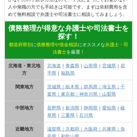
人や無職の方でも手続きは可能です。まずは依頼費用を含
めて無料相談で弁護士や司法書士に相談してみましょう。
債務整理が得意な弁護士や司法書士を
探す！
都道府県別
に
債務整理や借金相談
にオススメな
弁護士・司
法書士
を厳選！
北海道・東北地
北海道
｜
青森県
｜
山形県
｜
宮城県
｜
岩
方
手県
｜
福島県
関東地方
茨城県
｜
栃木県
｜
群馬県
｜
埼玉県
｜
千
葉県
｜
東京都
｜
神奈川県
｜
山梨県
中部地方
長野県
｜
新潟県
｜
静岡県
｜
愛知県
｜
岐
阜県
｜
三重県
｜
石川県
近畿地方
滋賀県
｜
京都府
｜
大阪府
｜
兵庫県
｜
奈
良県
｜
和歌山県