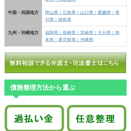
中国・四国地方
岡山県
｜
広島県
｜
山口県
｜
愛媛県
｜
香
川県
｜
徳島県
九州・沖縄地方
福岡県
｜
長崎県
｜
宮崎県
｜
大分県
｜
熊
本県
｜
鹿児島県
｜
沖縄県
債務整理方法から選ぶ