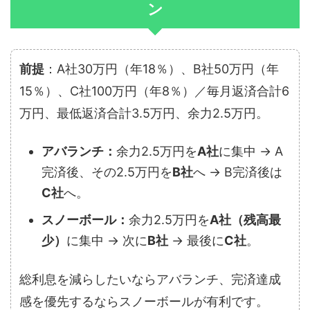
ン
前提
：A社30万円（年18％）、B社50万円（年
15％）、C社100万円（年8％）／毎月返済合計6
万円、最低返済合計3.5万円、余力2.5万円。
アバランチ：
余力2.5万円を
A社
に集中 → A
完済後、その2.5万円を
B社
へ → B完済後は
C社
へ。
スノーボール：
余力2.5万円を
A社（残高最
少）
に集中 → 次に
B社
→ 最後に
C社
。
総利息を減らしたいならアバランチ、完済達成
感を優先するならスノーボールが有利です。