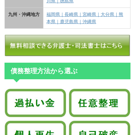
川県
｜
徳島県
九州・沖縄地方
福岡県
｜
長崎県
｜
宮崎県
｜
大分県
｜
熊
本県
｜
鹿児島県
｜
沖縄県
債務整理方法から選ぶ