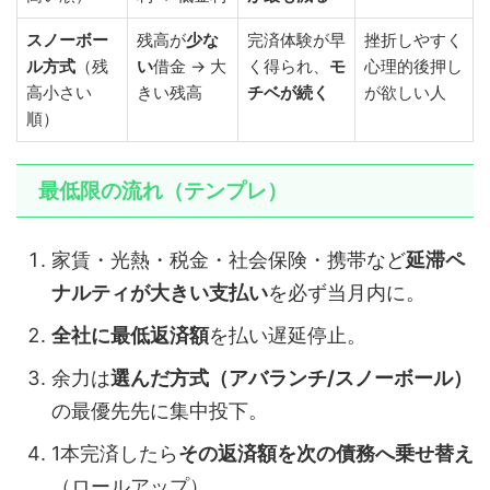
スノーボー
残高が
少な
完済体験が早
挫折しやすく
ル方式
（残
い
借金 → 大
く得られ、
モ
心理的後押し
高小さい
きい残高
チベが続く
が欲しい人
順）
最低限の流れ（テンプレ）
家賃・光熱・税金・社会保険・携帯など
延滞ペ
ナルティが大きい支払い
を必ず当月内に。
全社に最低返済額
を払い遅延停止。
余力は
選んだ方式（アバランチ/スノーボール）
の最優先先に集中投下。
1本完済したら
その返済額を次の債務へ乗せ替え
（ロールアップ）。