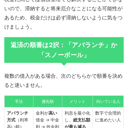
いので、滞納すると将来厄介なことになる可能性が
あるため、税金だけは必ず滞納しないように気をつ
けましょう。
返済の順番は2択：「アバランチ」か
「スノーボール」
複数の借入がある場合、次のどちらかで順番を決め
ると迷いません。
手法
優先順
メリット
向いている人
アバランチ
金利が
高い
利息を最小化
数字で合理的
方式
（利率
借金 → 中金
し、
総支払額
に進めたい人
高い順）
利 → 低金利
が最も減る