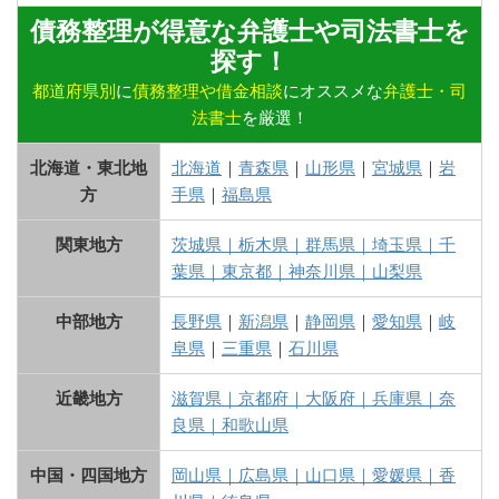
債務整理が得意な弁護士や司法書士を
探す！
都道府県別
に
債務整理や借金相談
にオススメな
弁護士・司
法書士
を厳選！
北海道・東北地
北海道
｜
青森県
｜
山形県
｜
宮城県
｜
岩
方
手県
｜
福島県
関東地方
茨城県
｜
栃木県
｜
群馬県
｜
埼玉県
｜
千
葉県
｜
東京都
｜
神奈川県
｜
山梨県
中部地方
長野県
｜
新潟県
｜
静岡県
｜
愛知県
｜
岐
阜県
｜
三重県
｜
石川県
近畿地方
滋賀県
｜
京都府
｜
大阪府
｜
兵庫県
｜
奈
良県
｜
和歌山県
中国・四国地方
岡山県
｜
広島県
｜
山口県
｜
愛媛県
｜
香