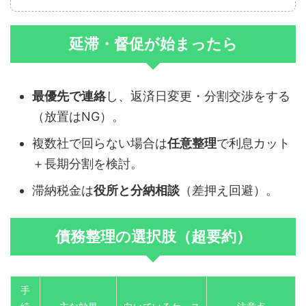
延滞・督促が始まったら
最優先で連絡
し、返済日変更・分割交渉をする
（放置はNG）。
複数社で回らない場合は
任意整理
で利息カット
＋長期分割を検討。
滞納税金は
役所と分納相談
（差押え回避）。
債務整理の選択肢（超要約）
手