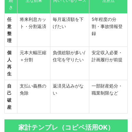
続
主な効果
向いているケース
注意点
き
任
将来利息カッ
毎月返済額を下
5年程度の分
意
ト・分割返済
げたい
割・事故情報登
整
録
理
個
元本大幅圧縮
負債総額が多い/
安定収入必要・
人
＋分割
住宅を守りたい
計画履行が前提
再
生
自
支払い義務の
返済見込みがな
一部財産処分・
己
免除
い
職業制限など
破
産
家計テンプレ（コピペ活用OK）