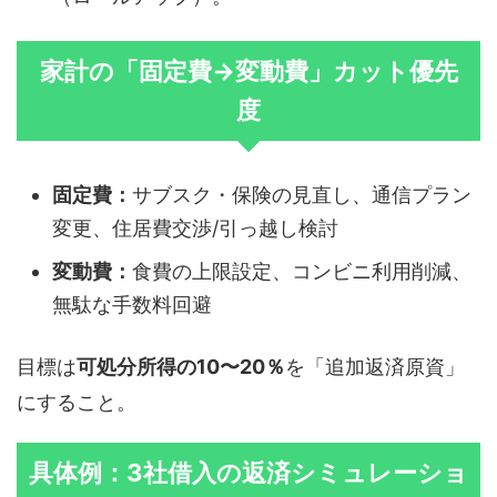
家計の「固定費→変動費」カット優先
度
固定費：
サブスク・保険の見直し、通信プラン
変更、住居費交渉/引っ越し検討
変動費：
食費の上限設定、コンビニ利用削減、
無駄な手数料回避
目標は
可処分所得の10〜20％
を「追加返済原資」
にすること。
具体例：3社借入の返済シミュレーショ