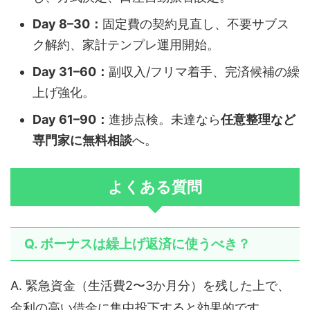
Day 8–30：
固定費の契約見直し、不要サブス
ク解約、家計テンプレ運用開始。
Day 31–60：
副収入/フリマ着手、完済候補の繰
上げ強化。
Day 61–90：
進捗点検。未達なら
任意整理など
専門家に無料相談
へ。
よくある質問
Q. ボーナスは繰上げ返済に使うべき？
A. 緊急資金（生活費2〜3か月分）を残した上で、
金利の高い借金に集中投下すると効果的です。